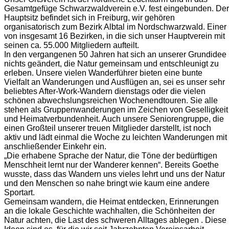
Gesamtgefüge Schwarzwaldverein e.V. fest eingebunden. Der
Hauptsitz befindet sich in Freiburg, wir gehören
organisatorisch zum Bezirk Albtal im Nordschwarzwald. Einer
von insgesamt 16 Bezirken, in die sich unser Hauptverein mit
seinen ca. 55.000 Mitgliedern aufteilt.
In den vergangenen 50 Jahren hat sich an unserer Grundidee
nichts geändert, die Natur gemeinsam und entschleunigt zu
erleben. Unsere vielen Wanderführer bieten eine bunte
Vielfalt an Wanderungen und Ausflügen an, sei es unser sehr
beliebtes After-Work-Wandern dienstags oder die vielen
schönen abwechslungsreichen Wochenendtouren. Sie alle
stehen als Gruppenwanderungen im Zeichen von Geselligkeit
und Heimatverbundenheit. Auch unsere Seniorengruppe, die
einen Großteil unserer treuen Mitglieder darstellt, ist noch
aktiv und lädt einmal die Woche zu leichten Wanderungen mit
anschließender Einkehr ein.
„Die erhabene Sprache der Natur, die Töne der bedürftigen
Menschheit lernt nur der Wanderer kennen“. Bereits Goethe
wusste, dass das Wandern uns vieles lehrt und uns der Natur
und den Menschen so nahe bringt wie kaum eine andere
Sportart.
Gemeinsam wandern, die Heimat entdecken, Erinnerungen
an die lokale Geschichte wachhalten, die Schönheiten der
Natur achten, die Last des schweren Alltages ablegen . Diese